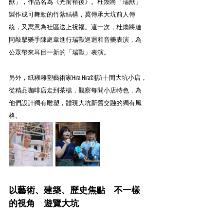
獸」，作品名為《光前裕後》。杜煥將「瑞獸」
製作成可舞動的竹紮結構，冀傳承大坑前人傳
統，又寓意為社區送上祝福。這一次，杜煥將連
同敲擊樂手陳庭章進行瑞獸巡迴和音樂表演，為
公眾帶來耳目一新的「瑞獸」表演。
另外，紙糊雕塑藝術家Hira Hira到訪十間大坑小店，
從精品咖啡店走到茶檔，觀察每間小店特色，為
他們設計獨有雕塑，體現大坑新舊交融的獨有風
格。
以藝術、建築、歷史焦點　不一樣
的視角　遊覽大坑