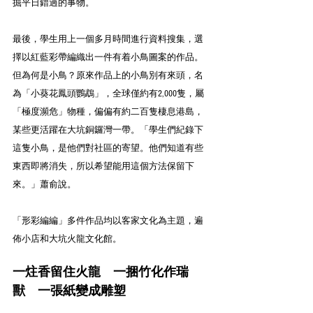
掘平日錯過的事物。
最後，學生用上一個多月時間進行資料搜集，選
擇以紅藍彩帶編織出一件有着小鳥圖案的作品。
但為何是小鳥？原來作品上的小鳥別有來頭，名
為「小葵花鳳頭鸚鵡」，全球僅約有2,000隻，屬
「極度瀕危」物種，偏偏有約二百隻棲息港島，
某些更活躍在大坑銅鑼灣一帶。「學生們紀錄下
這隻小鳥，是他們對社區的寄望。他們知道有些
東西即將消失，所以希望能用這個方法保留下
來。」蕭俞說。
「形彩編編」多件作品均以客家文化為主題，遍
佈小店和大坑火龍文化館。
一炷香留住火龍　一捆竹化作瑞
獸　一張紙變成雕塑