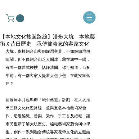
【本地文化旅遊路線】漫步大坑 本地藝
術 X 昔日歷史 承傳被淡忘的客家文化
大坑，處於炮台山與銅鑼灣交界，不如銅鑼灣般
喧鬧，但不像炮台山乏人問津，藏在城中一隅，
有着一群舊式矮樓，恬靜清閒。你可知道，百多
年前，有一群客家人提着大包小包，在此安家落
戶？
藝發局本月起舉辦「城中藝遊」計劃，在大坑推
出三條文化旅遊路線，並與五名本地藝術家合
作，透過編織、音樂、紮作、手工香及紙糊，讓
市民重新了解大坑歷史。編織藝術家蕭俞與中學
生，創作一系列融合傳統客家花帶文化的立體編