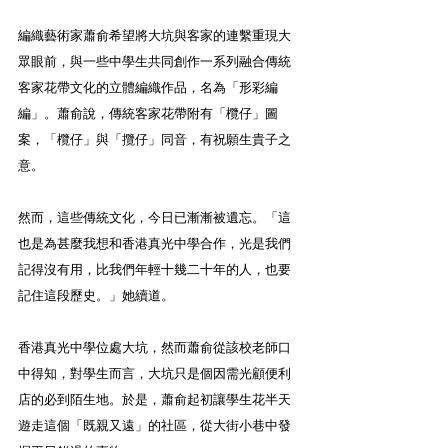
編織藝術家蕭俞希望將大坑與客家的連繫重現大
眾眼前，與一些中學生共同創作一系列融合傳統
客家花帶文化的立體編織作品，名為「形彩編
編」。蕭俞說，傳統客家花帶附有「欖仔」圖
案，「欖仔」與「攬仔」同音，有祝願生貴子之
意。
然而，這些傳統文化，今日已漸漸被遺忘。「這
也是為甚麼我想和香港真光中學合作，光是我們
記得沒有用，比我們年輕十幾二十年的人，也要
記住這段歷史。」她續道。
香港真光中學位處大坑，然而蕭俞從該校老師口
中得知，對學生而言，大坑只是個因需光顧便利
店的必到陌生地。於是，蕭俞起初讓學生花半天
遊走這個「既親又遠」的社區，從大街小巷中發