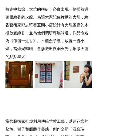
每逢中秋節，大坑的橫街，必會出現一條插着過
萬根線香的火龍。為讓大家記住舞動的火龍，線
香藝術家鄭志堅替五間小店設計有火龍圖騰的木
櫃放置線香，並為他們調研專屬味道，作品命名
為《停留一炷香》。木櫃盒子裏，放置一盞小
燈，當燈光轉暗，會滲透出微弱火光，象徵火龍
的點點星火。
當代藝術家杜煥利用傳統竹紮工藝，以蓮花宮的
鰲魚、獅子和麒麟作靈感，創作全新「混合瑞