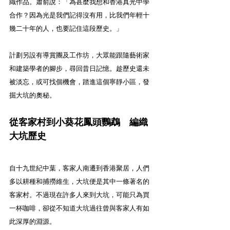
織作品。蕭俞說：「為甚麼我想和香港真光中學
合作？因為光是我們記得沒有用，比我們年輕十
幾二十年的人，也要記住這段歷史。」
計劃另設有導賞團及工作坊，大眾能跟隨藝術家
和建築學者的腳步，尋回昔日記憶。趁歷史還未
被淡忘，或可找個機會，踏進這個寧靜小區，發
掘大坑的奧秘。
從客家村到小葵花鳳頭鸚鵡　編織
大坑歷史
自十九世紀中葉，客家人南遷到香港聚居，人們
多以耕種和捕撈維生，大坑便是其中一條著名的
客家村。不過現在許多人來到大坑，可能只為買
一杯咖啡，卻從不知道大坑過往曾與客家人有如
此深厚的淵源。