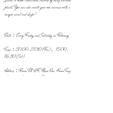
Learn to make traditional incense by using natural 
plants. You can also create your own incense with a 
unique scent and shape!
Date：Every Friday and Saturday in February
Time：20:00-21:30(Fri)、15:00-
16:30(Sat) 
Address：Room D1, 6/F, Phase One, Kwun Tong 
Industrial Centre, Kwun Tong  
報名方法：Facebook Inbox or whatsapp 
6128 0917