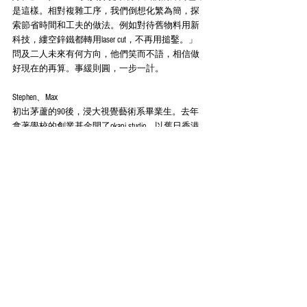
是這樣。相對複雜工序，我們倒想化繁為簡，探
索節省時間和工夫的做法。例如對待舊物料用新
科技，縷空鋅鐵都轉用laser cut，不再用搥鑿。」 
問及二人未來有何方向，他們笑而不語，相信做
好現在的再算。事緩則圓，一步一計。 
Stephen、Max 
初出茅蘆的90後，浸大視覺藝術系畢業生。去年
拿著學校的創業基金開了okapi studio，以舊日香港
作設計方向，推出一系列產品，並舉辦環保工作
坊。定期在市集出沒。 
FB & IG／okapi studio
WEB／www.okapistudio.com.hk 
Text*Nicky 
節錄自#491 metro Pop 