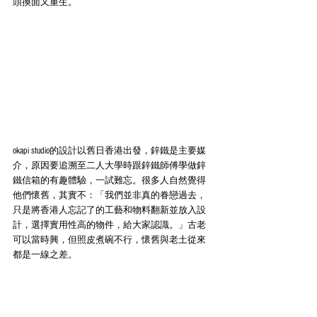
頭換面又重生。 
okapi studio的設計以舊日香港出發，鋅鐵是主要媒
介，原因要追溯至二人大學時跟鋅鐵師傅學做鋅
鐵信箱的有趣體驗，一試難忘。很多人自然覺得
他們懷舊，其實不：「我們並非真的眷戀過去，
只是將香港人忘記了的工藝和物料翻新並放入設
計，選擇實用性高的物件，給大家認識。」古老
可以當時興，但照皮煮碗不行，懷舊與老土從來
都是一線之差。 