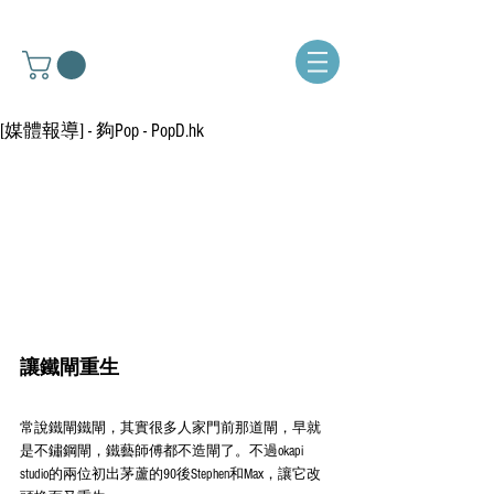
[媒體報導] - 夠Pop - PopD.hk
讓鐵閘重生
常說鐵閘鐵閘，其實很多人家門前那道閘，早就
是不鏽鋼閘，鐵藝師傅都不造閘了。不過okapi 
studio的兩位初出茅蘆的90後Stephen和Max，讓它改