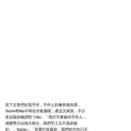
當下文青們欣賞手作，手作人好像有個光環，
Stephen和Max不時在市集擺檔，產品又精美，不介
意這樣的稱謂吧？Max：「我才不要被叫手作人，
感覺勞力佔很大部分，我們手工又不真的很
好。」Stephen：「其實打從最初，我們的方向已不