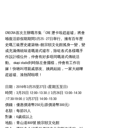
CRECRA首次主辦嘅市集「CRE 瀝卡啦趕趁墟」將會
喺復活節假期期間3月25 - 27日舉行。擁有百年歷
史嘅三級歷史建築物—饒宗頤文化館搖身一變，變
成充滿傳統味道嘅港式墟市，除咗各式各樣嘅手
作設計檔位外，仲會有好多唔同嘅港式傳統活
動。 okapi studio到時除左會擺檔，仲會有工作坊
嫁！快啲叫埋親戚朋友、姨媽姑姐，一家大細嚟
趕趁墟、湊熱鬧啦喂！
日期：2016年3月25至27日 (星期五至日)
時間：3月25日 12:00–13:30 // 3月26日 13:00–14:30 
;17:30-19:00 // 3月27日 14:00–15:30
價錢：優惠價港幣250元(原價港幣300元)
名額：每節25人
對象：6歲或以上
地點：青山道800號 饒宗頤文化館