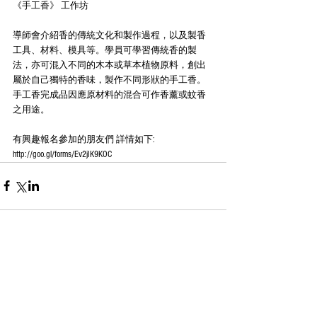
《手工香》 工作坊
導師會介紹香的傳統文化和製作過程，以及製香
工具、材料、模具等。學員可學習傳統香的製
法，亦可混入不同的木本或草本植物原料，創出
屬於自己獨特的香味，製作不同形狀的手工香。
手工香完成品因應原材料的混合可作香薰或蚊香
之用途。
有興趣報名參加的朋友們 詳情如下:  
http://goo.gl/forms/Ev2jIK9KOC
Comments