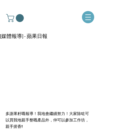
[媒體報導] - 蘋果日報
多謝果籽嘅報導！我地會繼續努力！大家除咗可
以買我地親手整嘅產品外，仲可以參加工作坊，
親手搓香!!