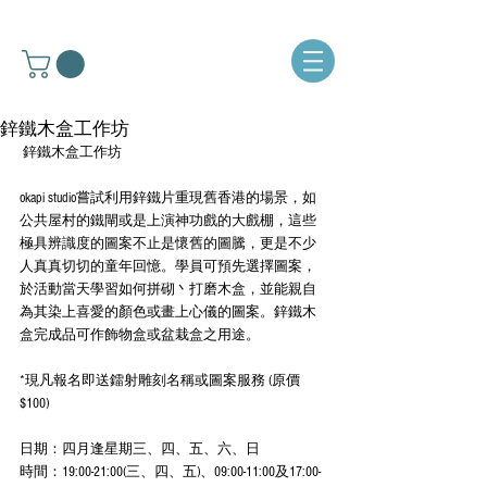
鋅鐵木盒工作坊
 鋅鐵木盒工作坊
okapi studio嘗試利用鋅鐵片重現舊香港的場景，如
公共屋村的鐵閘或是上演神功戲的大戲棚，這些
極具辨識度的圖案不止是懷舊的圖騰，更是不少
人真真切切的童年回憶。學員可預先選擇圖案，
於活動當天學習如何拼砌丶打磨木盒，並能親自
為其染上喜愛的顏色或畫上心儀的圖案。鋅鐵木
盒完成品可作飾物盒或盆栽盒之用途。
*現凡報名即送鐳射雕刻名稱或圖案服務 (原價
$100)
日期：四月逢星期三、四、五、六、日
時間：19:00-21:00(三、四、五)、09:00-11:00及17:00-