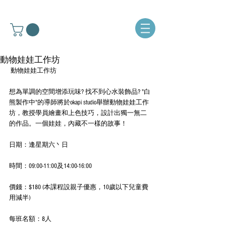
動物娃娃工作坊
 動物娃娃工作坊
想為單調的空間增添玩味? 找不到心水裝飾品? "白
熊製作中"的導師將於okapi studio舉辦動物娃娃工作
坊，教授學員繪畫和上色技巧，設計出獨一無二
的作品。一個娃娃，內藏不一樣的故事！
日期：逢星期六丶日
時間：09:00-11:00及14:00-16:00
價錢：$180 (本課程設親子優惠，10歲以下兒童費
用減半)
每班名額：8人