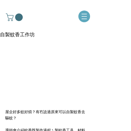
自製蚊香工作坊
屋企好多蚊好煩？有冇諗過原來可以自製蚊香去
驅蚊？
導師會介紹蚊香既製作過程丶製蚊香工具、材料