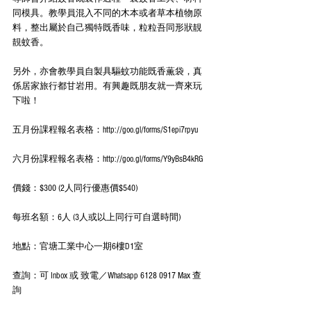
同模具。教學員混入不同的木本或者草本植物原
料，整出屬於自己獨特既香味，粒粒吾同形狀靚
靚蚊香。
另外，亦會教學員自製具驅蚊功能既香薫袋，真
係居家旅行都甘岩用。有興趣既朋友就一齊來玩
下啦！
五月份課程報名表格：http://goo.gl/forms/S1epi7rpyu
六月份課程報名表格：http://goo.gl/forms/Y9yBsB4kRG
價錢：$300 (2人同行優惠價$540)
每班名額：6人 (3人或以上同行可自選時間)
地點：官塘工業中心一期6樓D1室
查詢：可 Inbox 或 致電／Whatsapp 6128 0917 Max 查
詢