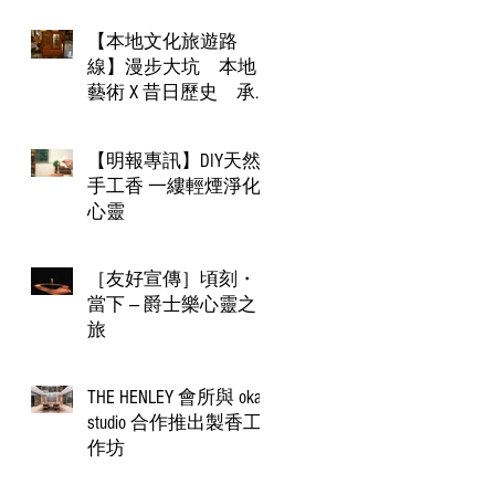
對話 多場工作坊講座
體驗芳香文化
【本地文化旅遊路
線】漫步大坑 本地
藝術 X 昔日歷史 承
傳被淡忘的客家文化
【明報專訊】DIY天然
手工香 一縷輕煙淨化
心靈
［友好宣傳］頃刻・
當下 — 爵士樂心靈之
旅​
THE HENLEY 會所與 okapi
studio 合作推出製香工
作坊