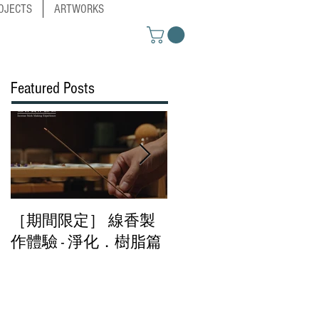
OJECTS
ARTWORKS
Featured Posts
［期間限定］ 線香製
［期間限定］春分．
作體驗 - 淨化．樹脂篇​
香及臥香體驗