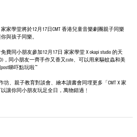
家學堂將於12月17日CMT 香港兒童音樂劇團親子同樂
讓你與孩子同樂。
朋友參加12月17日 家家學堂 X okapi studio 的天
80)，同小朋友一齊手作又香又cute、可以用來驅蚊蟲和美
ost睇吓點玩啦~
作坊、親子教育對談會、繪本讀書會同埋更多「CMT X 家
可以讓你同小朋友玩足全日，萬物錯過﹗