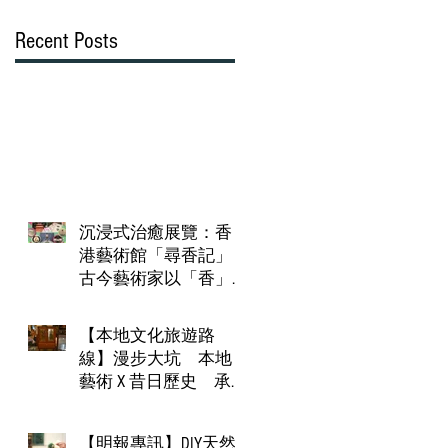
Recent Posts
沉浸式治癒展覽：香
港藝術館「尋香記」
古今藝術家以「香」
對話 多場工作坊講座
體驗芳香文化
【本地文化旅遊路
線】漫步大坑 本地
藝術 X 昔日歷史 承
傳被淡忘的客家文化
【明報專訊】DIY天然