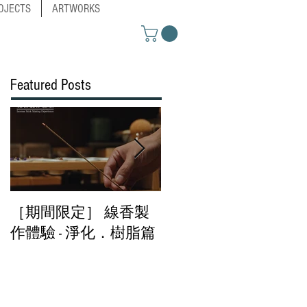
OJECTS
ARTWORKS
Featured Posts
［期間限定］ 線香製
［期間限定］春分．
作體驗 - 淨化．樹脂篇​
香及臥香體驗