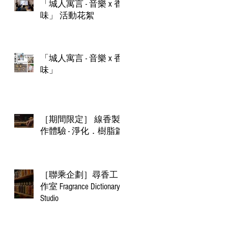
「城人寓言 - 音樂 x 香
味」 活動花絮
「城人寓言 - 音樂 x 香
味」​
［期間限定］ 線香製
作體驗 - 淨化．樹脂篇​
［聯乘企劃］尋香工
作室 Fragrance Dictionary
Studio