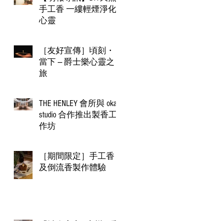
手工香 一縷輕煙淨化
心靈
［友好宣傳］頃刻・
當下 — 爵士樂心靈之
旅​
THE HENLEY 會所與 okapi
studio 合作推出製香工
作坊
［期間限定］手工香
及倒流香製作體驗​