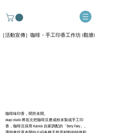
［活動宣傳］咖啡・手工印香工作坊 (觀塘)
咖啡味印香，聞所未聞。
okapi studio 將首次把咖啡豆磨成粉末製成手工印
香，咖啡豆採用 Kubrick 自家調配的「Berry Fairy」。
導師會從基本開始介紹各種天然原材料的特徵和