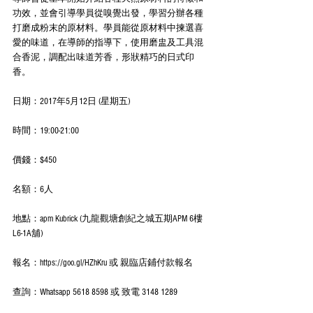
功效，並會引導學員從嗅覺出發，學習分辦各種
打磨成粉末的原材料。學員能從原材料中揀選喜
愛的味道，在導師的指導下，使用磨盅及工具混
合香泥，調配出味道芳香，形狀精巧的日式印
香。
日期：2017年5月12日 (星期五)
時間：19:00-21:00
價錢：$450
名額：6人
地點：apm Kubrick (九龍觀塘創紀之城五期APM 6樓
L6-1A舖)
報名：https://goo.gl/HZhKru 或 親臨店鋪付款報名
查詢：Whatsapp 5618 8598 或 致電 3148 1289