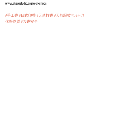
www.okapistudio.org/workshops
#手工香
#日式印香
#天然蚊香
#天然驅蚊包
#不含
化學物質
#芳香安全
Comments
Write a comment...