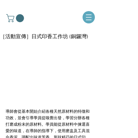
［活動宣傳］日式印香工作坊 (銅鑼灣)
導師會從基本開始介紹各種天然原材料的特徵和
功效，並會引導學員從嗅覺出發，學習分辦各種
打磨成粉末的原材料。學員能從原材料中揀選喜
愛的味道，在導師的指導下，使用磨盅及工具混
合香泥，調配出味道芳香，形狀精巧的日式印