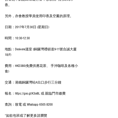
香。
另外，亦會教授學員使用印香及空薰的原理。
日期：2017年7月30日 (星期日)
時間：10:30-12:30 
地點：Desk-one溫室 (銅鑼灣禮頓道9-11號合誠大廈
18/F)
費用：HKD380(免費供應花茶、 手沖咖啡及各種小
食)
交通：港鐵銅鑼灣站A出口步行三分鐘
報名：https://goo.gl/K3oi8L 或 親臨門市繳費
查詢：致電 或 Whatsapp 6505 8200
*如欲包班或了解更多請瀏覽 