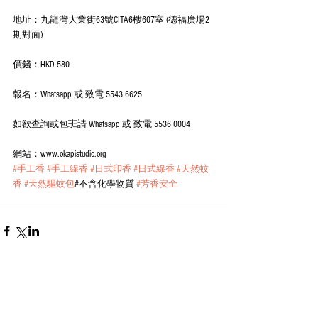
地址：九龍灣大業街63號CITA6樓607室 (德福廣場2
期對面)
價錢：HKD 580 
報名：Whatsapp 或 致電 5543 6625
如欲查詢或包班請 Whatsapp 或 致電 5536 0004
網站：www.okapistudio.org
#手工香
#手工線香
#日式印香
#日式線香
#天然蚊
香
#天然驅蚊包
#不含化學物質 
#芳香安全