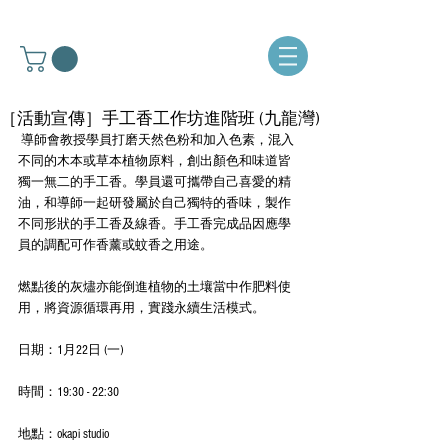
［活動宣傳］手工香工作坊進階班 (九龍灣)
 導師會教授學員打磨天然色粉和加入色素，混入
不同的木本或草本植物原料，創出顏色和味道皆
獨一無二的手工香。學員還可攜帶自己喜愛的精
油，和導師一起研發屬於自己獨特的香味，製作
不同形狀的手工香及線香。手工香完成品因應學
員的調配可作香薰或蚊香之用途。
燃點後的灰燼亦能倒進植物的土壤當中作肥料使
用，將資源循環再用，實踐永續生活模式。
日期：1月22日 (一)
時間：19:30 - 22:30
地點：okapi studio