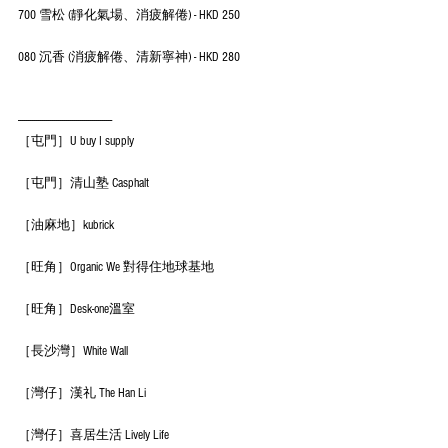
700 雪松 (靜化氣場、消疲解倦) - HKD 250
080 沉香 (消疲解倦、清新寧神) - HKD 280
-----------------------------------------------
［屯門］U buy I supply
［屯門］清山塾 Casphalt
［油麻地］kubrick
［旺角］Organic We 對得住地球基地
［旺角］Desk-one溫室
［長沙灣］White Wall
［灣仔］漢礼 The Han Li
［灣仔］喜居生活 Lively Life