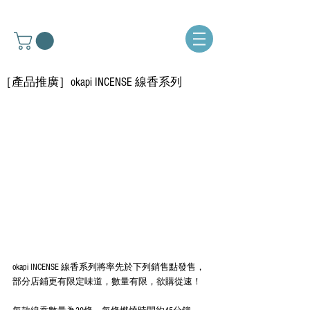
［產品推廣］okapi INCENSE 線香系列
okapi INCENSE 線香系列將率先於下列銷售點發售，
部分店鋪更有限定味道，數量有限，欲購從速！