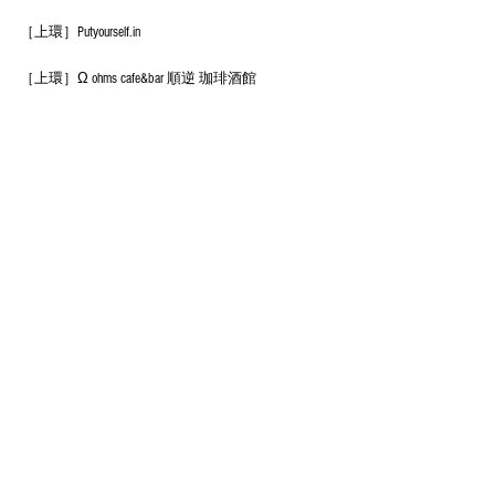
［上環］Putyourself.in
［上環］Ω ohms cafe&bar 順逆 珈琲酒館
［銅鑼灣］Desk-one溫室
如欲查詢或網上購買請 Whatsapp 或 致電 5536 0004
網站：www.okapincense.com
#天然線香
#手工香
#日式印香
#日式線香
#天然蚊
香
#天然驅蚊包
#不含化學物質 
#芳香安全