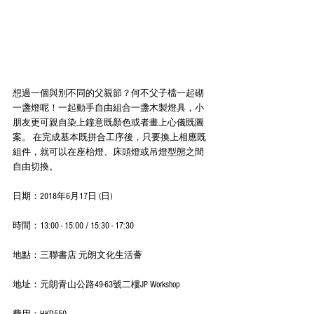
想過一個與別不同的父親節？何不父子檔一起砌
一盞燈呢！一起動手自由組合一盞木製燈具，小
朋友更可親自染上鐘意既顏色或者畫上心儀既圖
案。 在完成基本既拼合工序後，只要換上相應既
組件，就可以在座枱燈、床頭燈或吊燈型態之間
自由切換。
日期：2018年6月17日 (日)
時間：13:00 - 15:00 / 15:30 - 17:30
地點：三聯書店 元朗文化生活薈
地址：元朗青山公路49-63號二樓JP Workshop