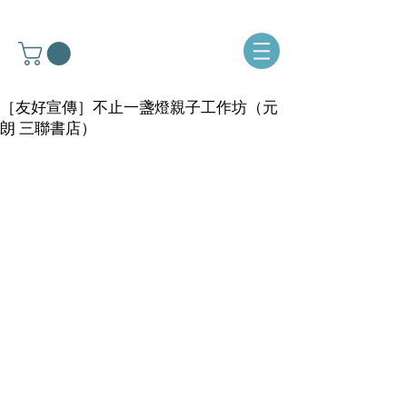
［友好宣傳］不止一盞燈親子工作坊（元
朗 三聯書店）