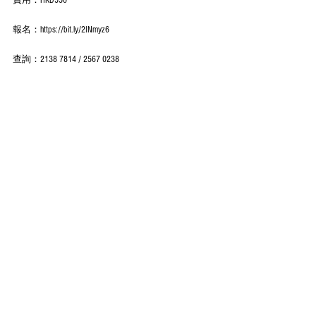
費用：HKD550
報名：https://bit.ly/2INmyz6
查詢：2138 7814 / 2567 0238
如欲查詢包班或報讀其他課程請瀏覽網站：
www.okapistudio.org/workshops
Whatsapp 或 致電 5536 0004
#不止一盞燈
#三聯書店
#元朗文化生活薈
#okapistudio
#天然線香
#手工香
#日式印香
#日式線
香
#天然蚊香
#天然驅蚊包
#不含化學物質
#芳香安
全