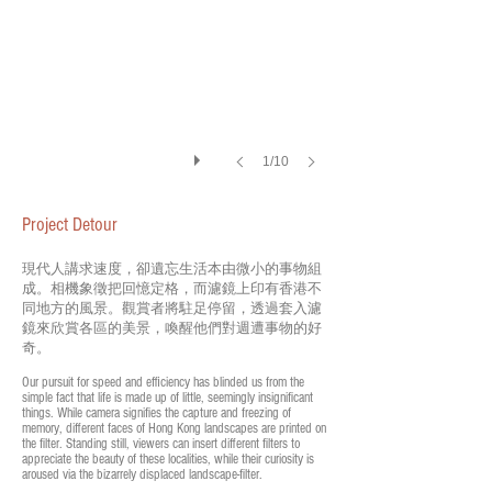
1/10
Project Detour
現代人講求速度，卻遺忘生活本由微小的事物組
成。相機象徵把回憶定格，而濾鏡上印有香港不
同地方的風景。觀賞者將駐足停留，透過套入濾
鏡來欣賞各區的美景，喚醒他們對週遭事物的好
奇。
Our pursuit for speed and efficiency has blinded us from the
simple fact that life is made up of little, seemingly insignificant
things. While camera signifies the capture and freezing of
memory, different faces of Hong Kong landscapes are printed on
the filter. Standing still, viewers can insert different filters to
appreciate the beauty of these localities, while their curiosity is
aroused via the bizarrely displaced landscape-filter.