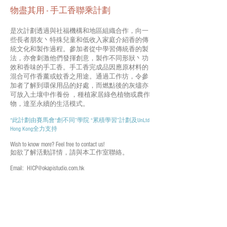
物盡其用 - 手工香聯乘計劃
是次計劃透過與社福機構和地區組織合作，向一
些長者朋友丶特殊兒童和低收入家庭介紹香的傳
統文化和製作過程。參加者從中學習傳統香的製
法，亦會刺激他們發揮創意，製作不同形狀丶功
效和香味的手工香。手工香完成品因應原材料的
混合可作香薰或蚊香之用途。通過工作坊，令參
加者了解到環保用品的好處，而燃點後的灰燼亦
可放入土壤中作養份 ，種植家居綠色植物或農作
物，達至永續的生活模式。
*此計劃由賽馬會“創不同”學院 “累積學習”計劃及UnLtd
Hong Kong全力支持
Wish to know more? Feel free to contact us!
如欲了解活動詳情，請與本工作室聯絡。
Over and Over
Email:
HICP@okapistudio.com.hk