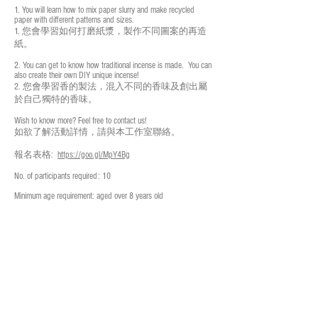
1. You will learn how to mix paper slurry and make recycled
paper with different patterns and sizes.
1. 您會學習如何打磨紙漿，製作不同圖案的再造
紙。
2. You can get to know how traditional incense is made. You can
also create their own DIY unique incense!
2. 您會學習香的製法，混入不同的香味及創出屬
於自己獨特的香味。
Wish to know more? Feel free to contact us!
如欲了解活動詳情，請與本工作室聯絡。
報名表格:
https://goo.gl/MpY4Bg
No. of participants required: 10
Flowers and Moments @ Harbour City
Minimum age requirement: aged over 8 years old