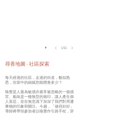
1/11
尋香地圖 - 社區探索
每天經過的社區，走過的街道，貌似熟
悉，但當中的細膩您能體會多少？
嗅覺是人最為敏感亦最常被忽略的一個感
官。氣味是一種無型的烙印，讓人產生個
人喜惡，並在無意識下加深了我們對周遭
事物的印象和關注。今趟，「做得好好」
導師將帶領參加者以嗅覺作引路手杖，穿