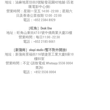
地址：油麻地眾坊街3號駿發花園H2地舖 (百老
匯電影中心側)
營業時間：星期一至五 14:00 - 22:00；星期六
日及香港公眾假期 12:00 - 22:00
電話：+852
2384 8929
［
旺角］Desk One
地址：旺角山東街47-51號中僑商業大廈23樓
營業時間：每日11:00 - 22:30
電話：+852
2185 6661
［新蒲崗］okapi studio (暫不對外開放)
地址：新蒲崗景福街116號捷景工業大廈B座10
樓B5室
營業時間：不定 (請致電或 Whatsapp
5536 0004
查詢
)
電話：
+852 5536 0004
［屯門］
香公所
地址：
屯門杯渡路99號99COMMONS五樓514工
作室
營業時間：
不定 (請致電或 Whatsapp
5536 7043
查詢
)
電話：
+852 5536 7043