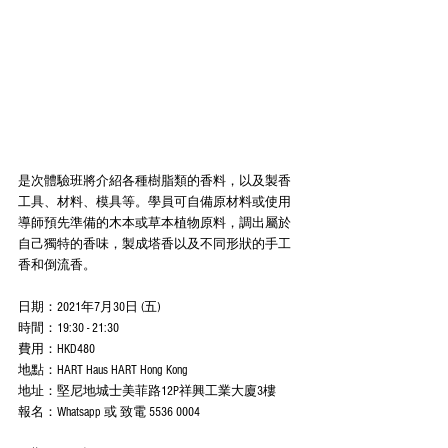
是次體驗班將介紹各種樹脂類的香料，以及製香
工具、材料、模具等。學員可自備原材料或使用
導師預先準備的木本或草本植物原料，調出屬於
自己獨特的香味，製成塔香以及不同形狀的手工
香和倒流香。​
日期：2021年7月30日 (五)​
時間：19:30 - 21:30​
費用：HKD480​
地點：HART Haus HART Hong Kong​
地址：堅尼地城士美菲路12P祥興工業大廈3樓​
報名：Whatsapp 或 致電 5536 0004​