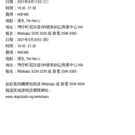
日期：2021年8月11日 (三)​
時間：19:30 - 21:30​
費用：HKD480​
地點：漢礼 The Han Li​
地址：灣仔軒尼詩道289號朱鈞記商業中心16A​
報名：Whatsapp 5239 3230 或 致電 2596 0383​
日期：2021年9月30日 (四)​
時間：19:30 - 21:30​
費用：HKD480​
地點：漢礼 The Han Li​
地址：灣仔軒尼詩道289號朱鈞記商業中心16A​
報名：Whatsapp 5239 3230 或 致電 2596 0383​
如欲查詢團體包班請 Whatsapp 或 致電 5536 0004​
報讀其他課程請瀏覽網站：
www.okapistudio.org/workshops​
#okapistudio
#okapincense
#漢礼
#漢礼學堂
#HARTHaus
#HARTHongKong
#尼泊爾
#藏香
#繩香
#線香
#淨化
#
樹脂
#手工香
#倒流香
#塔香
#日式印香
#日式線香
#天然蚊香
#天然驅蚊包
#不含化學物質
#芳香安全