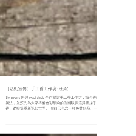
［活動宣傳］手工香工作坊 (旺角)
Storerooms 將與 okapi studio 合作舉辦手工香工作坊，簡介香的
製法，並預先為大家準備色彩繽紛的香團以供選擇搓揉手工
香，從嗅覺重新認知世界。 價錢已包含一杯免費飲品、一份
甜點蛋糕及其他所需材料 日期：3月24日 (星期五) 時間：
19:00 -...