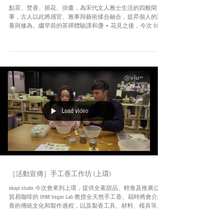
［活動宣傳］手工香及香薫包體驗課 (銅鑼灣)
點茶、焚香、插花、掛畫，為宋代文人雅士生活的四般閑
事，古人以此將感官、雅事與藝術揉合融合，提昇個人的涵
養與修為。繼早前的茶禪體驗課和盞 • 花見之後，今次 Still
House 將和 okapi studio 為你帶來手工香及香薫包體驗課。讓你
也能燃起一縷輕煙，愉悅身心。 ...
Load video